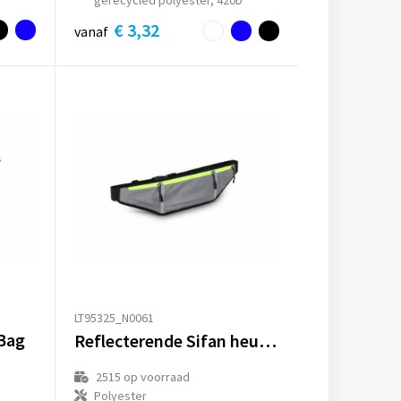
€ 3,32
vanaf
LT95325_N0061
 Bag
Reflecterende Sifan heuptas
2515
op voorraad
Polyester