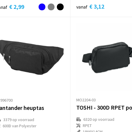
€ 3,12
€ 2,99
vanaf
anaf
MO2204-03
1996700
antander heuptas
6320
op voorraad
3379
op voorraad
RPET
600D van Polyester
19X6X14CM