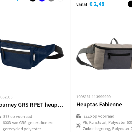
€ 2,48
vanaf
1096881-113999999
2062955
Heuptas Fabienne
Journey GRS RPET heuptas
2226
op voorraad
878
op voorraad
PE, Kunststof, Polyester 60
600D van GRS-gecertificeerd
Zinken legering, Polyester 
gerecycled polyester