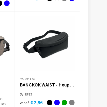
MO2641-03
BANGKOK WAIST - Heuptasje van 600D RPET
RPET
0D,
€ 2,96
vanaf
210D