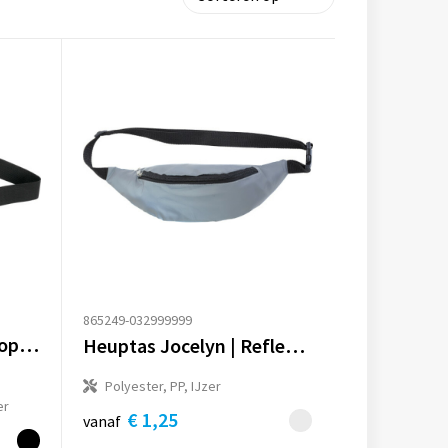
865249-032999999
Heuptas Karolina | Neopreen
Heuptas Jocelyn | Reflecterend
Polyester, PP, IJzer
er
€ 1,25
vanaf