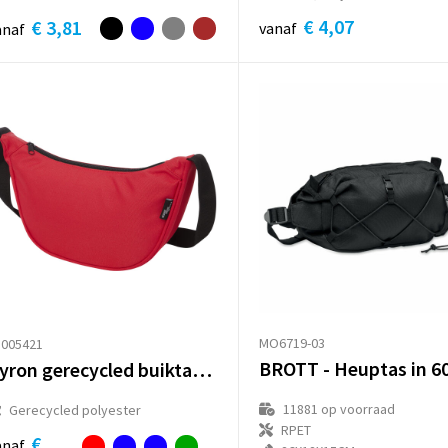
€ 4,07
€ 3,81
vanaf
anaf
MO6719-03
3005421
Byron gerecycled buiktasje 1,5 l
11881
op voorraad
Gerecycled polyester
RPET
€
anaf