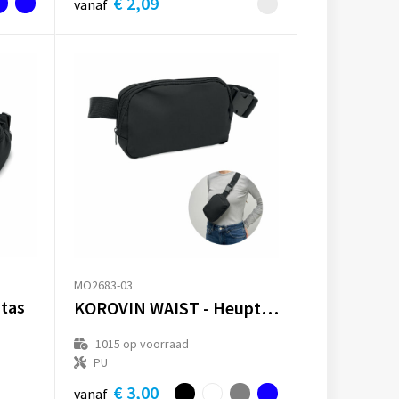
€ 2,09
vanaf
MO2683-03
tas
KOROVIN WAIST - Heuptas van 210D polyester
1015
op voorraad
PU
€ 3,00
vanaf