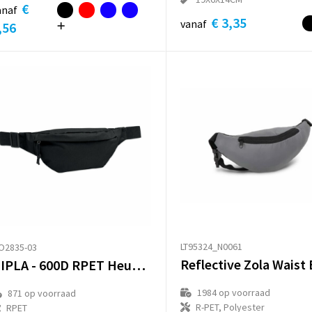
€
anaf
€ 3,35
vanaf
,56
LT95324_N0061
O2835-03
Reflective Zola Waist
HIPLA - 600D RPET Heuptasje
1984
op voorraad
871
op voorraad
R-PET, Polyester
RPET