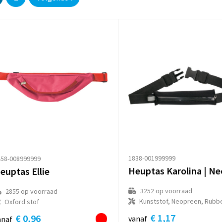
1838-001999999
458-008999999
euptas Ellie
3252
op voorraad
2855
op voorraad
Kunststof, Neopreen, Rubb
Oxford stof
€ 1,17
€ 0,96
vanaf
anaf