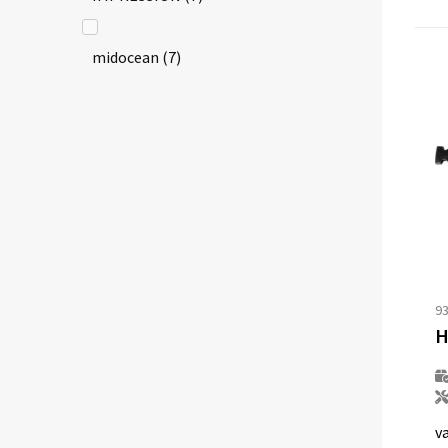
midocean
(7)
QUADRA
(2)
Thule
(1)
Toppoint
(3)
XD Collection
(1)
9
XD Design
(1)
v