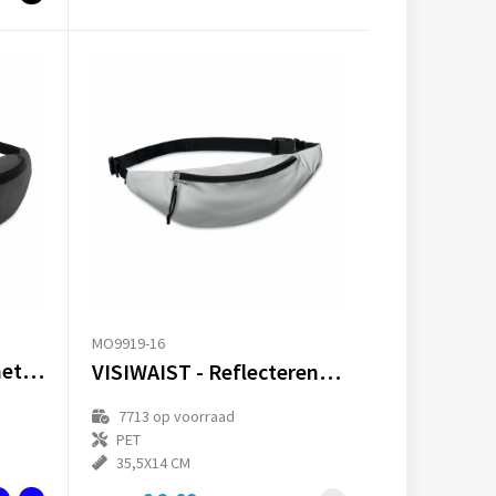
MO9919-16
PARKBAG - Heuptas met rits
VISIWAIST - Reflecterende heuptas
7713
op voorraad
PET
35,5X14 CM