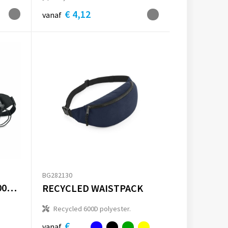
€ 4,12
vanaf
BG282130
BROTT - Heuptas in 600D RPET
RECYCLED WAISTPACK
Recycled 600D polyester.
€
vanaf