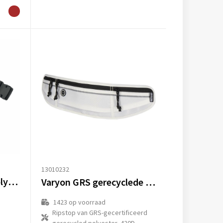
13010232
TOSHI - 300D RPET polyester heuptas
Varyon GRS gerecyclede hardloopheuptas
1423
op voorraad
Ripstop van GRS-gecertificeerd
gerecycled polyester, 420D