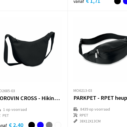
€ 1,71
vanaf
MO6213-03
O2685-03
PARKPET - RPET heup
KOROVIN CROSS - Hiking heuptas in 400D oxford
8439
op voorraad
1
op voorraad
RPET
PET
38X12X13CM
€ 2,40
anaf