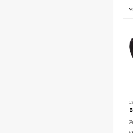
v
1
v