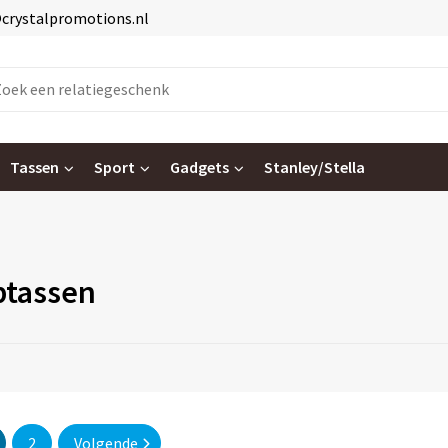
@crystalpromotions.nl
Tassen
Sport
Gadgets
Stanley/Stella
tassen
2
Volgende