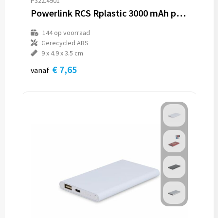
P322.4901
Powerlink RCS Rplastic 3000 mAh powerbank USB C connector
144
op voorraad
Gerecycled ABS
9 x 4.9 x 3.5 cm
€ 7,65
vanaf