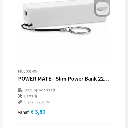
Trolleys
Aktetassen
Goodiebags
MO5001-06
POWER MATE - Slim Power Bank 2200mAh
9921
op voorraad
Batterij
9,7X2,5X2,4 CM
€ 3,80
vanaf