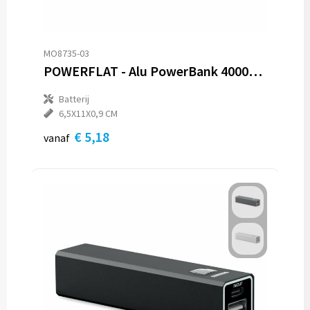
MO8735-03
POWERFLAT - Alu PowerBank 4000mAh
Batterij
6,5X11X0,9 CM
€ 5,18
vanaf