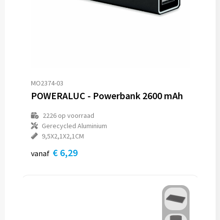
MO2374-03
POWERALUC - Powerbank 2600 mAh
2226
op voorraad
Gerecycled Aluminium
9,5X2,1X2,1CM
€ 6,29
vanaf