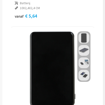
Batterij
10X2,4X2,4 CM
€ 5,64
vanaf