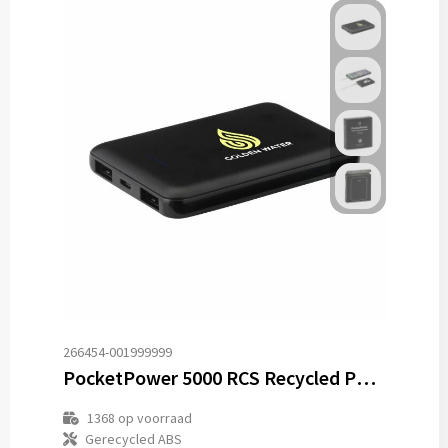
266454-001999999
PocketPower 5000 RCS Recycled Powerbank oplader
1368
op voorraad
Gerecycled ABS