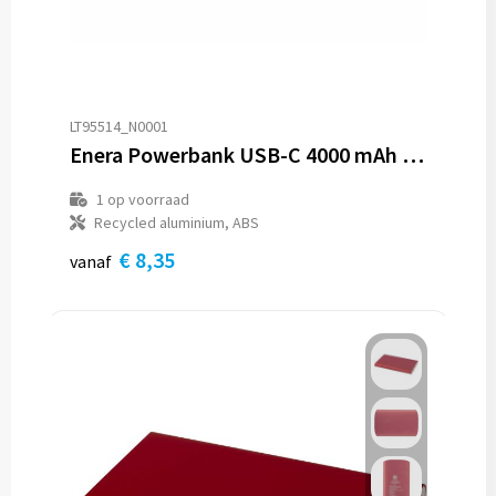
LT95514_N0001
Enera Powerbank USB-C 4000 mAh R-AL
1
op voorraad
Recycled aluminium, ABS
€ 8,35
vanaf