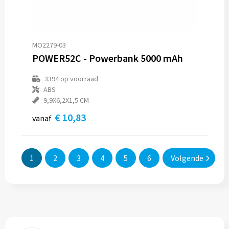
MO2279-03
POWER52C - Powerbank 5000 mAh
3394
op voorraad
ABS
9,9X6,2X1,5 CM
€ 10,83
vanaf
1
2
3
4
5
6
Volgende