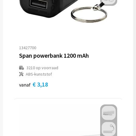
Reistassen
Reistassensets
Rugzakken
Schoenentassen
13427700
Span powerbank 1200 mAh
Schoudertassen
3210
op voorraad
ABS-kunststof
Sporttassen
€ 3,18
vanaf
Strandtassen
Tablettassen
Toilettassen
Waterbestendige tassen