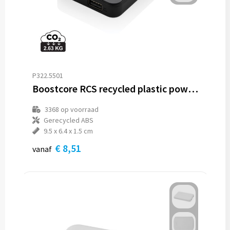
P322.5501
Boostcore RCS recycled plastic powerbank 5.000mAh met USB C
3368
op voorraad
Gerecycled ABS
9.5 x 6.4 x 1.5 cm
€ 8,51
vanaf