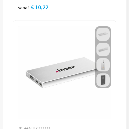
€ 10,22
vanaf
261447-032999999