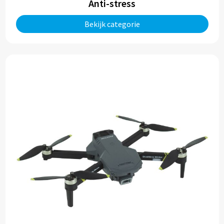
Reistassen
Anti-stress
Bekijk categorie
Reistassensets
Rugzakken
Schoenentassen
Schoudertassen
Sporttassen
Strandtassen
Tablettassen
Toilettassen
Waterbestendige tassen