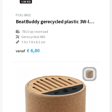
P331.0802
BeatBuddy gerecycled plastic 3W-luidspreker
7813
op voorraad
Gerecycled ABS
7.9 x 7.9 x 6.2 cm
€ 6,80
vanaf