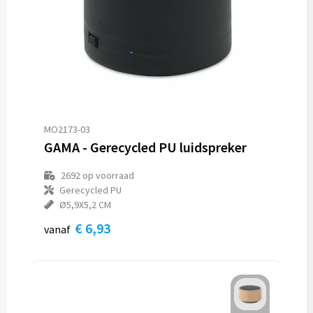
MO2173-03
GAMA - Gerecycled PU luidspreker
2692
op voorraad
Gerecycled PU
Ø5,9X5,2 CM
€ 6,93
vanaf