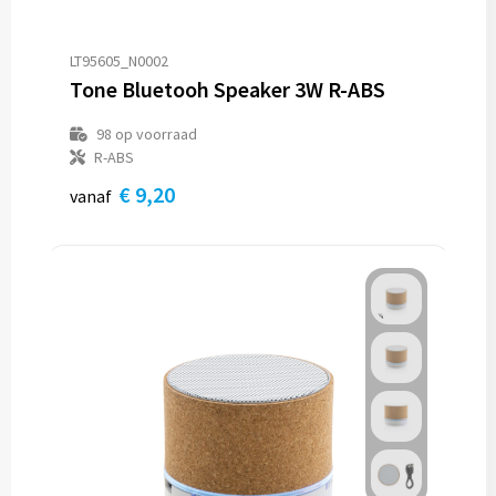
LT95605_N0002
Tone Bluetooh Speaker 3W R-ABS
98
op voorraad
R-ABS
€ 9,20
vanaf