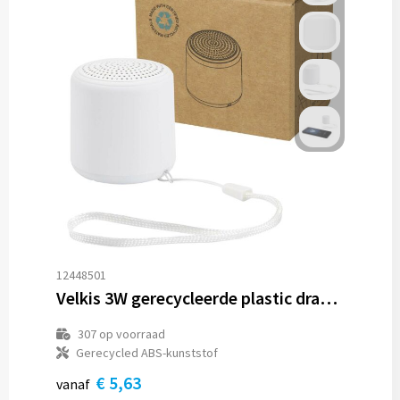
Trolleys
Aktetassen
Goodiebags
12448501
Velkis 3W gerecycleerde plastic draadloze Bluetooth®-speaker
307
op voorraad
Gerecycled ABS-kunststof
€ 5,63
vanaf