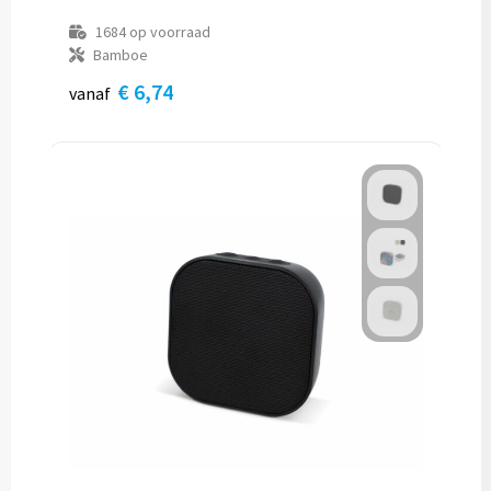
1684
op voorraad
Bamboe
€ 6,74
vanaf