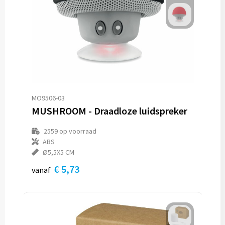
Reistassen
Reistassensets
Rugzakken
Schoenentassen
MO9506-03
Schoudertassen
MUSHROOM - Draadloze luidspreker
Sporttassen
2559
op voorraad
ABS
Strandtassen
Ø5,5X5 CM
€ 5,73
vanaf
Tablettassen
Toilettassen
Waterbestendige tassen