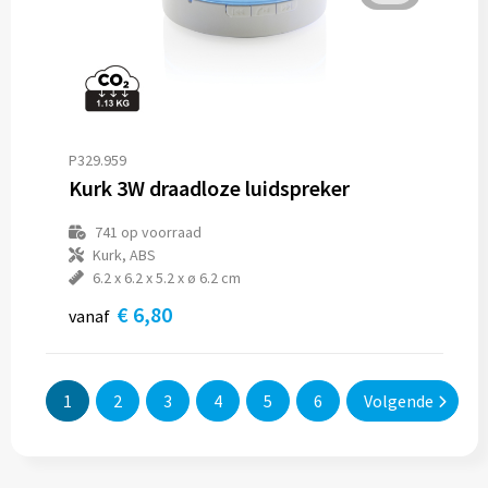
P329.959
Kurk 3W draadloze luidspreker
741
op voorraad
Kurk, ABS
6.2 x 6.2 x 5.2 x ø 6.2 cm
€ 6,80
vanaf
1
2
3
4
5
6
Volgende