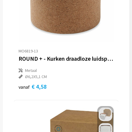
MO6819-13
ROUND + - Kurken draadloze luidspreker
Metaal
Ø6,2X5,1 CM
€ 4,58
vanaf