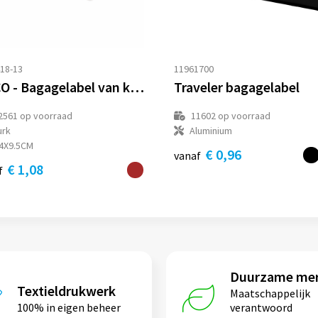
18-13
11961700
COCO - Bagagelabel van kurk
Traveler bagagelabel
2561
op voorraad
11602
op voorraad
urk
Aluminium
.4X9.5CM
€ 0,96
vanaf
€ 1,08
f
Duurzame me
Textieldrukwerk
Maatschappelijk
100% in eigen beheer
verantwoord