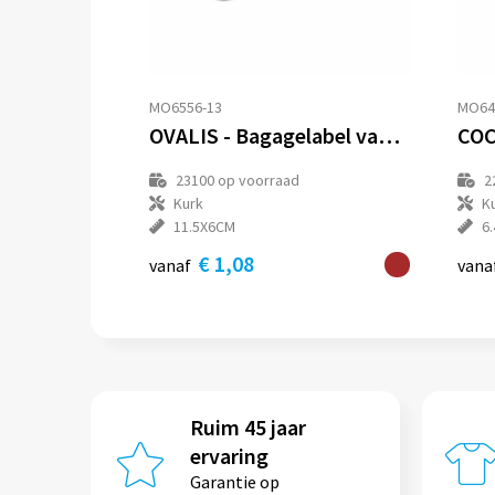
MO6556-13
MO64
OVALIS - Bagagelabel van kurk
23100
op voorraad
2
Kurk
K
11.5X6CM
6
€ 1,08
vanaf
vana
Ruim 45 jaar
ervaring
Garantie op