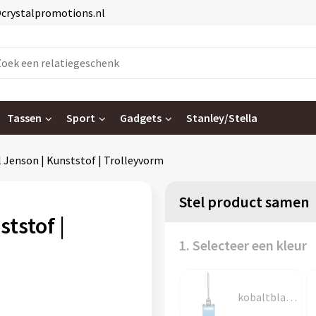
@crystalpromotions.nl
Tassen
Sport
Gadgets
Stanley/Stella
 Jenson | Kunststof | Trolleyvorm
Stel product samen
tstof |
1. Selecteer een kleur
kobaltblauw