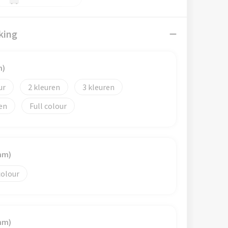
king
m)
2
3
Full colour
mm)
colour
mm)