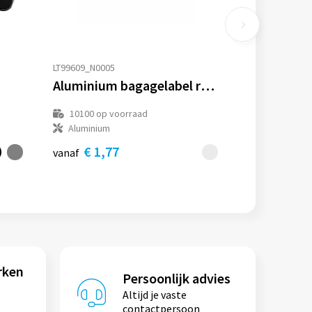
LT99609_N0005
Aluminium bagagelabel rechthoek
10100
op voorraad
Aluminium
€ 1,77
vanaf
rken
Persoonlijk advies
Altijd je vaste
contactpersoon