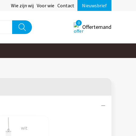
Wie zijn wij
Voor wie
Contact
Nieuwsbrief
0
Offertemand
wit