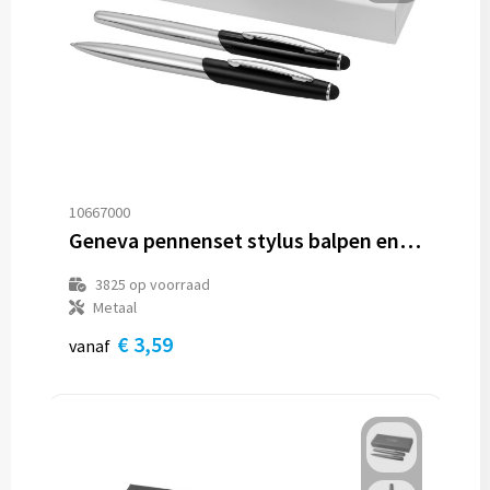
10667000
Geneva pennenset stylus balpen en rollerbalpen (blauwe inkt)
3825
op voorraad
Metaal
€ 3,59
vanaf