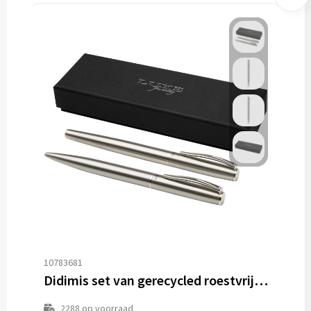
10783681
Didimis set van gerecycled roestvrijstalen balpen en rollerbalpen (zwarte inkt)
2288
op voorraad