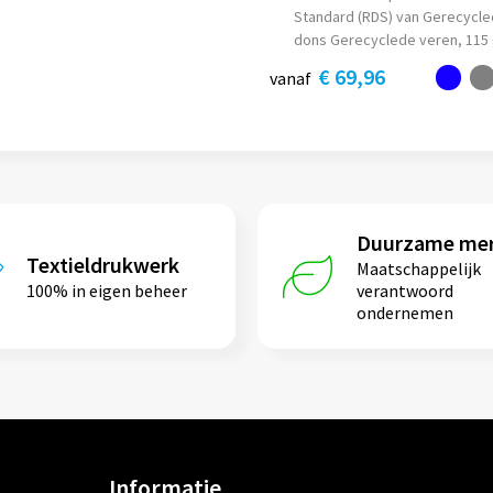
Standard (RDS) van Gerecycle
dons Gerecyclede veren, 115
€ 69,96
vanaf
Duurzame me
Textieldrukwerk
Maatschappelijk
100% in eigen beheer
verantwoord
ondernemen
Informatie