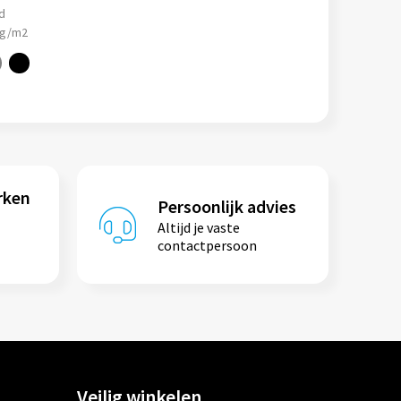
d
 g/m2
rken
Persoonlijk advies
Altijd je vaste
contactpersoon
Veilig winkelen