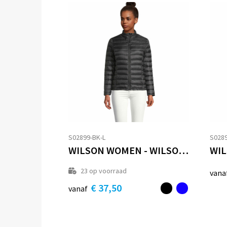
S02899-BK-L
S0289
WILSON WOMEN - WILSON JAS DAMES 380T
23
op voorraad
vana
€ 37,50
vanaf