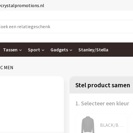
@crystalpromotions.nl
Tassen
Sport
Gadgets
Stanley/Stella
IC MEN
Stel product samen
1. Selecteer een kleur
BLACK/BLACK