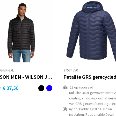
8-BK-3XL
37534550
WILSON MEN - WILSON JAS HEREN 380T
€ 37,50
29
op voorraad
f
Dull cire 380T gewoven met P
coating en downproof afwerk
van GRS-gecertificeerd gerec
nylon, Padding/filling, Down
insulation: Responsible Down