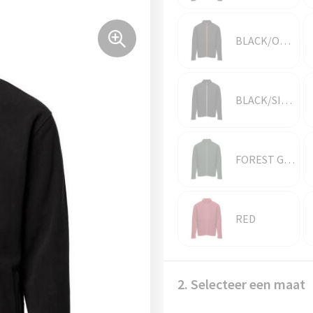
BLACK/ORANGE
BLACK/SILVER
FOREST GREEN
RED
2. Selecteer een maat