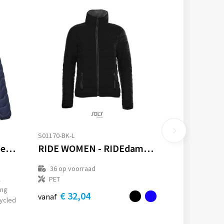
S01170-BK-L
Petalite GRS gerecyclede geïsoleerde down herenjas
RIDE WOMEN - RIDEdames jas180g
36
op voorraad
A
PET
ing
€ 32,04
vanaf
ycled