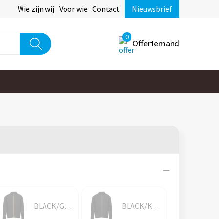
Wie zijn wij
Voor wie
Contact
Nieuwsbrief
0
Offertemand
BLACK/GOLD
BLACK/KELLY GREEN