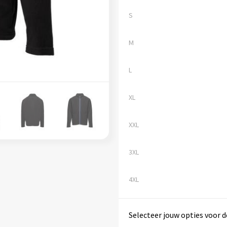
S
M
L
XL
XXL
3XL
4XL
Selecteer jouw opties voor d