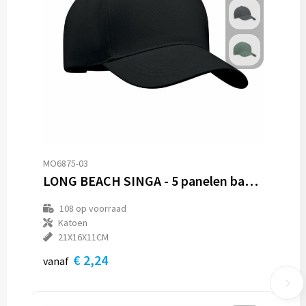
MO6875-03
LONG BEACH SINGA - 5 panelen baseballpet 260g/m²
108
op voorraad
Katoen
21X16X11CM
€ 2,24
vanaf