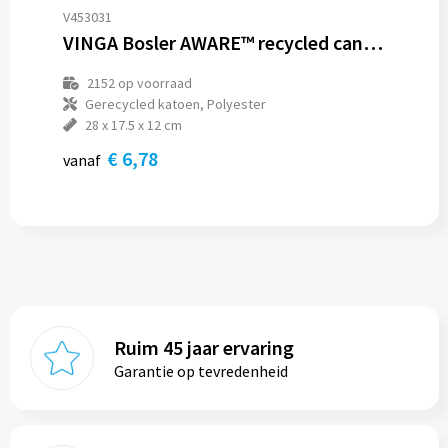
V453031
VINGA Bosler AWARE™ recycled canvas cap
2152
op voorraad
Gerecycled katoen, Polyester
28 x 17.5 x 12 cm
€ 6,78
vanaf
Ruim 45 jaar ervaring
Garantie op tevredenheid