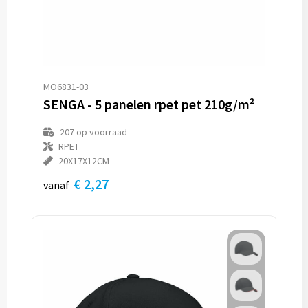
MO6831-03
SENGA - 5 panelen rpet pet 210g/m²
207
op voorraad
RPET
20X17X12CM
€ 2,27
vanaf